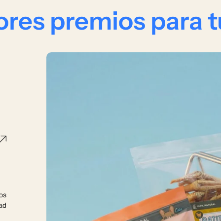
res premios para t
ios
ad