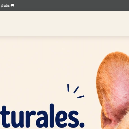
Gracias a tu compra donamos mensualmente a rescatistas y albergues de perrito